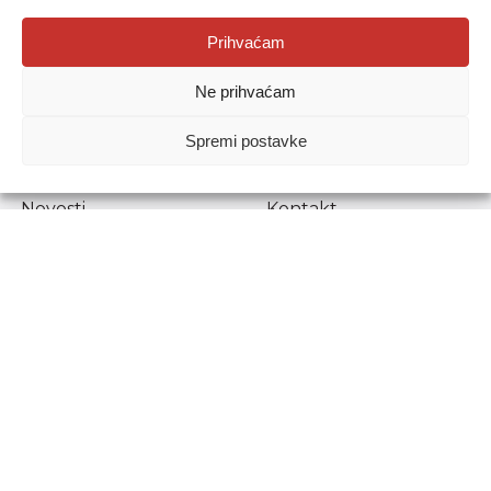
Agencija za odgoj i obrazovanje
Prihvaćam
Donje Svetice 38, 10000 Zagreb
Ne prihvaćam
MATIČNI BROJ:
1778129
OIB:
72193628411
Spremi postavke
Prenošenje sadržaja dopušteno je uz navođenje izvora.
Novosti
Kontakt
Stručni ispiti
Pristup informacijama
Propisi i dokumenti
Zaštita osobnih
podataka
Povjerljiva osoba za
unutarnje prijavljivanje
nepravilnosti
Etički povjerenik
Agencije za odgoj i
obrazovanje