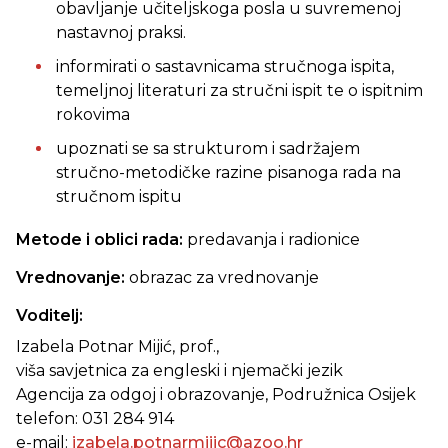
obavljanje učiteljskoga posla u suvremenoj
nastavnoj praksi.
informirati o sastavnicama stručnoga ispita,
temeljnoj literaturi za stručni ispit te o ispitnim
rokovima
upoznati se sa strukturom i sadržajem
stručno-metodičke razine pisanoga rada na
stručnom ispitu
Metode i oblici rada:
predavanja i radionice
Vrednovanje:
obrazac za vrednovanje
Voditelj:
Izabela Potnar Mijić, prof.,
viša savjetnica za engleski i njemački jezik
Agencija za odgoj i obrazovanje, Podružnica Osijek
telefon: 031 284 914
e-mail:
izabela.potnarmijic@azoo.hr