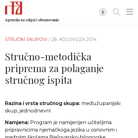
Agencija za odgoj i obrazovanje
STRUČNI SKUPOVI
/ 28. KOLOVOZA 2014.
Stručno-metodička
priprema za polaganje
stručnog ispita
Razina i vrsta stručnog skupa:
međužupanijski
skup, jednodnevni
Namjena:
Program je namijenjen učiteljima
pripravnicima njemačkoga jezika u osnovnim i
srednjim školama Bjelovarsko-bilogorske,