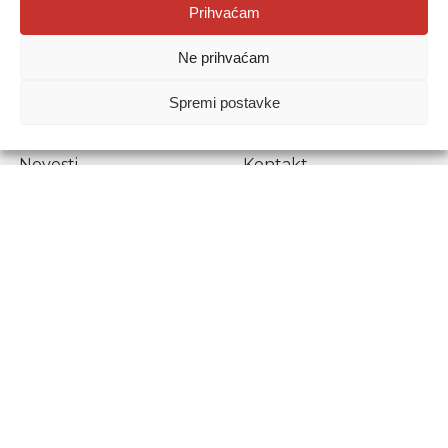
Agencija za odgoj i obrazovanje
Prihvaćam
Donje Svetice 38, 10000 Zagreb
Ne prihvaćam
MATIČNI BROJ:
1778129
OIB:
72193628411
Spremi postavke
Prenošenje sadržaja dopušteno je uz navođenje izvora.
Novosti
Kontakt
Stručni ispiti
Pristup informacijama
Propisi i dokumenti
Zaštita osobnih
podataka
Povjerljiva osoba za
unutarnje prijavljivanje
nepravilnosti
Etički povjerenik
Agencije za odgoj i
obrazovanje
Copyright © Agencija za odgoj i obrazovanje.