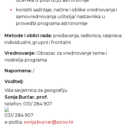
učenika u području astronomije
koristiti sadržaje, načine i oblike vrednovanja i
samovrednovanja učitelja/ nastavnika u
provedbi programa astronomije
Metode i oblici rada:
predavanja, radionica, rasprava;
individualni, grupni i frontalni
Vrednovanje:
Obrazac za vrednovanje teme i
nositelja programa
Napomena:
/
Voditelj:
Viša savjetnica za geografiju
Sonja Burčar, prof.
telefon:
031/ 284 907
031/ 284 907
e-pošta:
sonja.burcar@azoo.hr