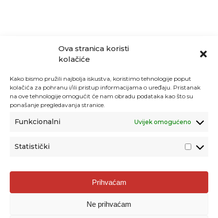
Ova stranica koristi
kolačiće
Kako bismo pružili najbolja iskustva, koristimo tehnologije poput
kolačića za pohranu i/ili pristup informacijama o uređaju. Pristanak
na ove tehnologije omogućit će nam obradu podataka kao što su
ponašanje pregledavanja stranice.
Funkcionalni
Uvijek omogućeno
Statistički
Agencija za odgoj i obrazovanje
Prihvaćam
Donje Svetice 38, 10000 Zagreb
Ne prihvaćam
MATIČNI BROJ:
1778129
OIB:
72193628411