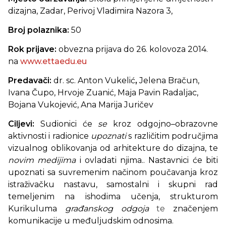
dizajna, Zadar,
Perivoj Vladimira Nazora 3,
Broj polaznika:
50
Rok prijave:
obvezna prijava do 26. kolovoza 2014.
na
www.ettaedu.eu
Predavači:
dr. sc. Anton Vukelić
,
Jelena Bračun,
Ivana Čupo, Hrvoje Zuanić, Maja Pavin Radaljac,
Bojana Vukojević, Ana Marija Juričev
Ciljevi:
Sudionici će
se
kroz
odgojno
–
obrazovne
aktivnosti i radionice
upoznati
s različitim područjima
vizualnog oblikovanja od arhitekture do dizajna, te
novim medijima
i ovladati njima.. Nastavnici će biti
upoznati sa
suvremenim načinom poučavanja kroz
istraživačku nastavu, samostalni i skupni rad
temeljenim na ishodima učenja,
strukturom
Kurikuluma
građanskog odgoja
te
značenjem
komunikacije u međuljudskim odnosima.