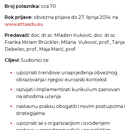
Broj polaznika:
cca 70
Rok prijave:
obvezna prijava do 27. lipnja 2014. na
www.ettaedu.eu
Predavači:
doc. dr.sc. Mladen Vuković, doc. dr.sc.
Franka Miriam Brűckler, Milana Vuković, prof., Tanja
Debelec, prof., Maja Marić, prof.
Ciljevi:
Sudionici će:
upoznati trendove unaprjeđenja obveznog
obrazovanja i njegov europski kontekst
razvijati i implementirati kurikulum zasnovan
na ishodima učenja
nastavnu praksu obogatiti i novim postupcima i
strategijama
upoznati se s organizacijom i izvođenjem