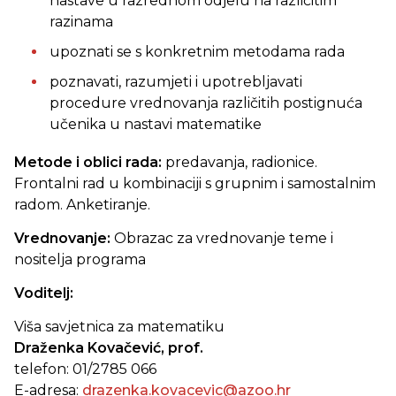
nastave u razrednom odjelu na različitim
razinama
upoznati se s konkretnim metodama rada
poznavati, razumjeti i upotrebljavati
procedure vrednovanja različitih postignuća
učenika u nastavi matematike
Metode i oblici rada:
predavanja, radionice.
Frontalni rad u kombinaciji s grupnim i samostalnim
radom. Anketiranje.
Vrednovanje:
Obrazac za vrednovanje teme i
nositelja programa
Voditelj:
Viša savjetnica za matematiku
Draženka Kovačević, prof.
telefon: 01/2785 066
E-adresa:
drazenka.kovacevic@azoo.hr