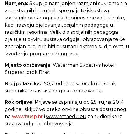
Namjena:
Skup je namijenjen razmjeni suvremenih
znanstvenih i stručnih spoznaja te iskustava
socijalnih pedagoga koja doprinose razvoju struke,
kao i razvoju djelovanja socijalnih pedagoga u
različitim resorima. Velik dio socijalnih pedagoga
djeluje u okviru sustava odgoja i obrazovanja te će
značajan broj njih biti prisutan i aktivno sudjelovati u
izvođenju programa Kongresa.
Mjesto održavanja:
Waterman Svpetrvs hoteli,
Supetar, otok Brač
Broj polaznika:
150, a od toga se očekuje 50-ak
sudionika iz sustava odgoja i obrazovanja.
Rok prijave:
Prijave se zaprimaju do 25. rujna 2014.
godine, isključivo preko on-line obrasca dostupnog
na
www.husp.hr
i
www.ettaedu.eu
za sudionike iz
sustava odgoja i obrazovanja