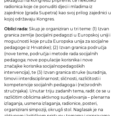
pedagozi na kongresu pripremit će nekoliko
radionica koje će ponuditi djeci i mladima iz
zajednice (grada Supetra) kao svoj prilog zajednici u
kojoj održavaju Kongres.
Oblici rada:
Skup je organiziran u tri teme: (1) Izvan
granica zemlje (socijalni pedagozi u Europskoj uniji i
mogućnosti koje pruža Europska unija za socijalne
pedagoge iz Hrvatske); (2) Izvan granica područja
(nove teme, područja i metode rada socijalnih
pedagoga; nove populacije korisnika i nove
značajke korisnika socijalnopedagoških
intervencija), te (3) Izvan granica struke (suradnja,
timovi i interdisciplinarnost; sličnosti, različitosti i
kompetencije socijalnih pedagoga i (ne)srodnih
stručnjaka). Unutar triju zadanih tema, radit će se u
različitim oblicima aktivnog sudjelovanja – plenarna
izlaganja, usmena izlaganja, radionice, posteri,
organizirani simpoziji, okrugli stol. Naglasak je na
aktivnom i kritičkom pristupu temama i raspravama