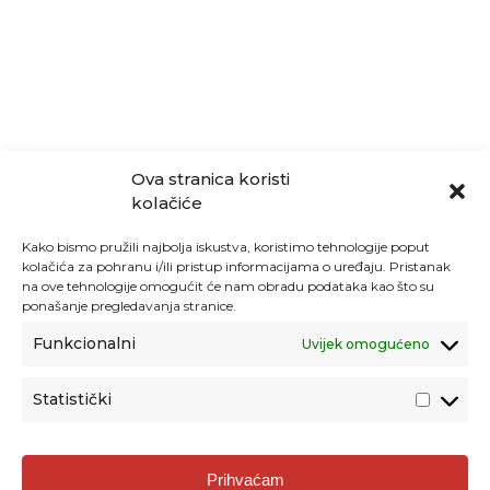
Ova stranica koristi
kolačiće
Kako bismo pružili najbolja iskustva, koristimo tehnologije poput
kolačića za pohranu i/ili pristup informacijama o uređaju. Pristanak
na ove tehnologije omogućit će nam obradu podataka kao što su
ponašanje pregledavanja stranice.
Funkcionalni
Uvijek omogućeno
Statistički
Agencija za odgoj i obrazovanje
Prihvaćam