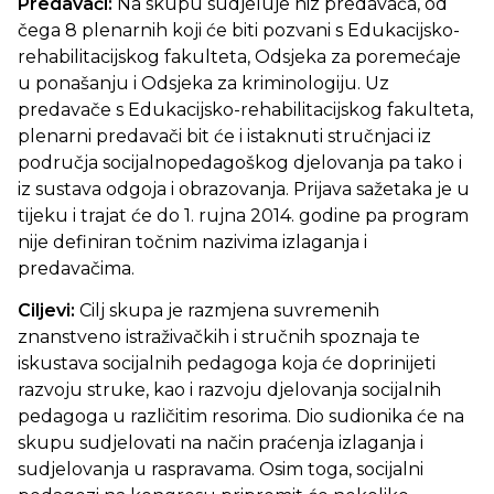
Predavači:
Na skupu sudjeluje niz predavača, od
čega 8 plenarnih koji će biti pozvani s Edukacijsko-
rehabilitacijskog fakulteta, Odsjeka za poremećaje
u ponašanju i Odsjeka za kriminologiju. Uz
predavače s Edukacijsko-rehabilitacijskog fakulteta,
plenarni predavači bit će i istaknuti stručnjaci iz
područja socijalnopedagoškog djelovanja pa tako i
iz sustava odgoja i obrazovanja. Prijava sažetaka je u
tijeku i trajat će do 1. rujna 2014. godine pa program
nije definiran točnim nazivima izlaganja i
predavačima.
Ciljevi:
Cilj skupa je razmjena suvremenih
znanstveno istraživačkih i stručnih spoznaja te
iskustava socijalnih pedagoga koja će doprinijeti
razvoju struke, kao i razvoju djelovanja socijalnih
pedagoga u različitim resorima. Dio sudionika će na
skupu sudjelovati na način praćenja izlaganja i
sudjelovanja u raspravama. Osim toga, socijalni