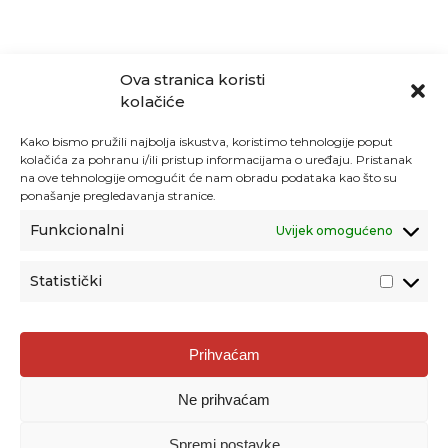
Ova stranica koristi
kolačiće
Kako bismo pružili najbolja iskustva, koristimo tehnologije poput
kolačića za pohranu i/ili pristup informacijama o uređaju. Pristanak
na ove tehnologije omogućit će nam obradu podataka kao što su
ponašanje pregledavanja stranice.
Funkcionalni
Uvijek omogućeno
Statistički
Agencija za odgoj i obrazovanje
Prihvaćam
Donje Svetice 38, 10000 Zagreb
Ne prihvaćam
MATIČNI BROJ:
1778129
OIB:
72193628411
Spremi postavke