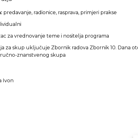
a:
predavanje, radionice, rasprava, primjeri prakse
dividualni
ac za vrednovanje teme i nositelja programa
ja
za skup uključuje Zbornik radova Zbornik 10. Dana otoč
 stručno-znanstvenog skupa
la Ivon