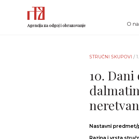
O n
Agencija za odgoj i obrazovanje
STRUČNI SKUPOVI
/ 
10. Dani 
dalmatin
neretvan
Nastavni predmet/
Razina i vrsta stru