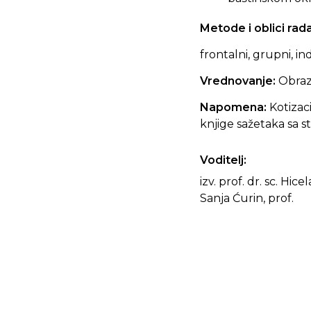
Metode i oblici rad
frontalni, grupni, in
Vrednovanje:
Obraz
Napomena:
Kotizaci
knjige sažetaka sa
Voditelj:
izv. prof. dr. sc. Hice
Sanja Ćurin, prof.