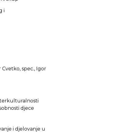
 i
r Cvetko, spec., Igor
terkulturalnosti
sobnosti djece
anje i djelovanje u