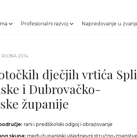
ama
Profesionalni razvoj
Napredovanje u zvanj
1. RUJNA 2014.
otočkih dječjih vrtića Spl
ske i Dubrovačko-
ske županije
područje:
rani i predškolski odgoj i obrazovanje
čnog skupa:
međužupanijski višednevni stručno-znanstve