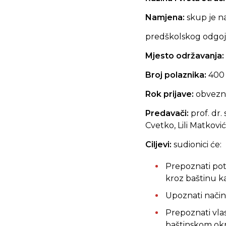
Namjena:
skup je n
predškolskog odgoja
Mjesto održavanja:
Broj polaznika:
400
Rok prijave:
obvezna
Predavači:
prof. dr.
Cvetko, Lili Matković
Ciljevi:
sudionici će:
Prepoznati pot
kroz baštinu ka
Upoznati način
Prepoznati vla
baštinskom ok