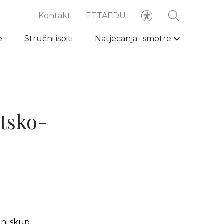
Kontakt
ETTAEDU
e
Stručni ispiti
Natjecanja i smotre
itsko-
ni skup