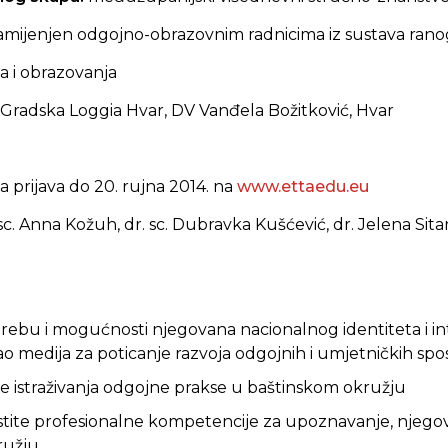
amijenjen odgojno-obrazovnim radnicima iz sustava ranog
 i obrazovanja
Gradska Loggia Hvar, DV Vanđela Božitković, Hvar
 prijava do 20. rujna 2014. na
www.ettaedu.eu
 sc. Anna Kožuh, dr. sc. Dubravka Kušćević, dr. Jelena Sita
rebu i mogućnosti njegovana nacionalnog identiteta i in
o medija za poticanje razvoja odgojnih i umjetničkih spo
e istraživanja odgojne prakse u baštinskom okružju
stite profesionalne kompetencije za upoznavanje, njegov
ružju