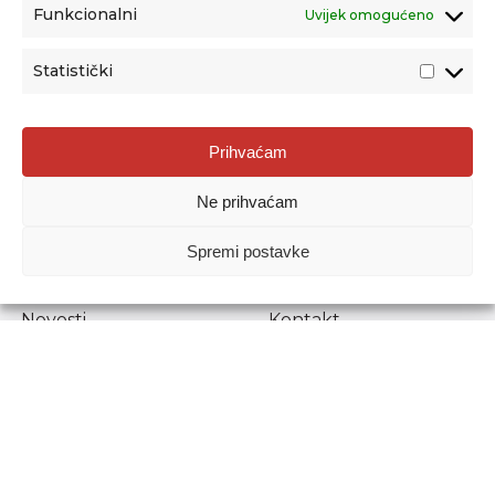
Funkcionalni
Uvijek omogućeno
Statistički
Agencija za odgoj i obrazovanje
Prihvaćam
Donje Svetice 38, 10000 Zagreb
Ne prihvaćam
MATIČNI BROJ:
1778129
OIB:
72193628411
Spremi postavke
Prenošenje sadržaja dopušteno je uz navođenje izvora.
Novosti
Kontakt
Stručni ispiti
Pristup informacijama
Propisi i dokumenti
Zaštita osobnih
podataka
Povjerljiva osoba za
unutarnje prijavljivanje
nepravilnosti
Etički povjerenik