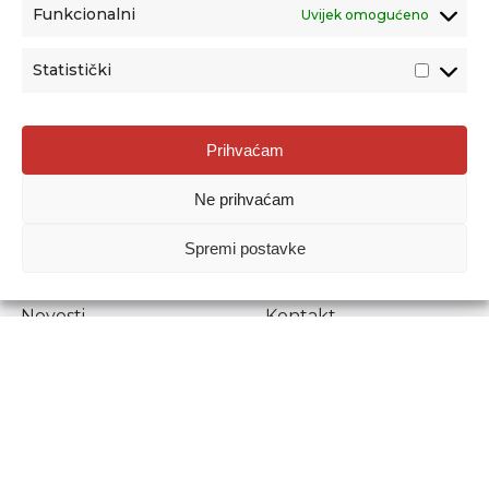
Funkcionalni
Uvijek omogućeno
Statistički
Agencija za odgoj i obrazovanje
Prihvaćam
Donje Svetice 38, 10000 Zagreb
Ne prihvaćam
MATIČNI BROJ:
1778129
OIB:
72193628411
Spremi postavke
Prenošenje sadržaja dopušteno je uz navođenje izvora.
Novosti
Kontakt
Stručni ispiti
Pristup informacijama
Propisi i dokumenti
Zaštita osobnih
podataka
Povjerljiva osoba za
unutarnje prijavljivanje
nepravilnosti
Etički povjerenik