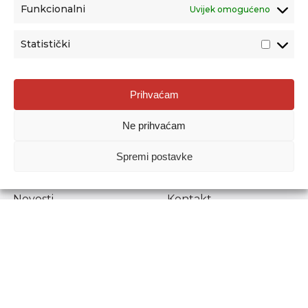
Funkcionalni
Uvijek omogućeno
Statistički
Agencija za odgoj i obrazovanje
Prihvaćam
Donje Svetice 38, 10000 Zagreb
Ne prihvaćam
MATIČNI BROJ:
1778129
OIB:
72193628411
Spremi postavke
Prenošenje sadržaja dopušteno je uz navođenje izvora.
Novosti
Kontakt
Stručni ispiti
Pristup informacijama
Propisi i dokumenti
Zaštita osobnih
podataka
Povjerljiva osoba za
unutarnje prijavljivanje
nepravilnosti
Etički povjerenik