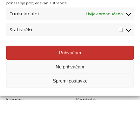
ponašanje pregledavanja stranice.
Funkcionalni
Uvijek omogućeno
Statistički
Agencija za odgoj i obrazovanje
Prihvaćam
Donje Svetice 38, 10000 Zagreb
Ne prihvaćam
MATIČNI BROJ:
1778129
OIB:
72193628411
Spremi postavke
Prenošenje sadržaja dopušteno je uz navođenje izvora.
Novosti
Kontakt
Stručni ispiti
Pristup informacijama
Propisi i dokumenti
Zaštita osobnih
podataka
Povjerljiva osoba za
unutarnje prijavljivanje