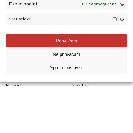
Funkcionalni
Uvijek omogućeno
Statistički
Agencija za odgoj i obrazovanje
Prihvaćam
Donje Svetice 38, 10000 Zagreb
Ne prihvaćam
MATIČNI BROJ:
1778129
OIB:
72193628411
Spremi postavke
Prenošenje sadržaja dopušteno je uz navođenje izvora.
Novosti
Kontakt
Stručni ispiti
Pristup informacijama
Propisi i dokumenti
Zaštita osobnih
podataka
Povjerljiva osoba za
unutarnje prijavljivanje
nepravilnosti
Etički povjerenik