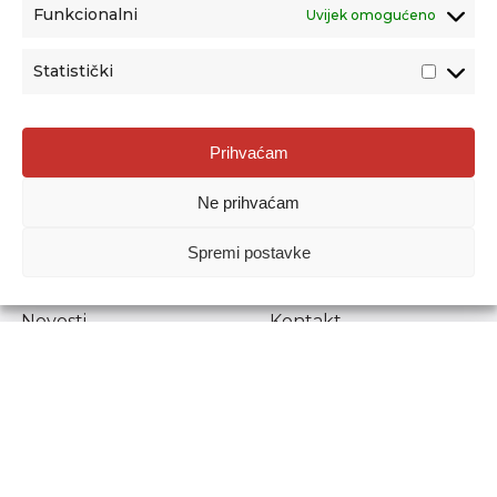
Funkcionalni
Uvijek omogućeno
Statistički
Agencija za odgoj i obrazovanje
Prihvaćam
Donje Svetice 38, 10000 Zagreb
Ne prihvaćam
MATIČNI BROJ:
1778129
OIB:
72193628411
Spremi postavke
Prenošenje sadržaja dopušteno je uz navođenje izvora.
Novosti
Kontakt
Stručni ispiti
Pristup informacijama
Propisi i dokumenti
Zaštita osobnih
podataka
Povjerljiva osoba za
unutarnje prijavljivanje
nepravilnosti
Etički povjerenik