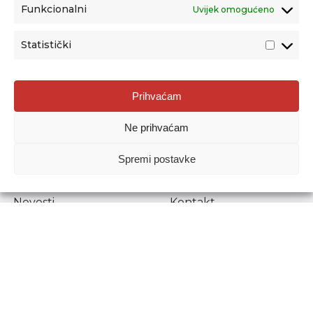
Funkcionalni
Uvijek omogućeno
Statistički
Agencija za odgoj i obrazovanje
Prihvaćam
Donje Svetice 38, 10000 Zagreb
Ne prihvaćam
MATIČNI BROJ:
1778129
OIB:
72193628411
Spremi postavke
Prenošenje sadržaja dopušteno je uz navođenje izvora.
Novosti
Kontakt
Stručni ispiti
Pristup informacijama
Propisi i dokumenti
Zaštita osobnih
podataka
Povjerljiva osoba za
unutarnje prijavljivanje
nepravilnosti
Etički povjerenik