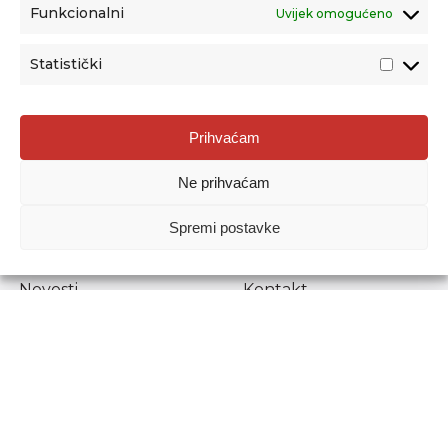
Funkcionalni
Uvijek omogućeno
Statistički
Agencija za odgoj i obrazovanje
Prihvaćam
Donje Svetice 38, 10000 Zagreb
Ne prihvaćam
MATIČNI BROJ:
1778129
OIB:
72193628411
Spremi postavke
Prenošenje sadržaja dopušteno je uz navođenje izvora.
Novosti
Kontakt
Stručni ispiti
Pristup informacijama
Propisi i dokumenti
Zaštita osobnih
podataka
Povjerljiva osoba za
unutarnje prijavljivanje
nepravilnosti
Etički povjerenik