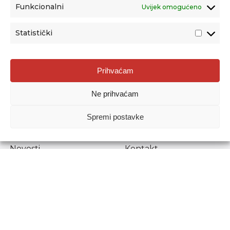
Funkcionalni
Uvijek omogućeno
Statistički
Agencija za odgoj i obrazovanje
Prihvaćam
Donje Svetice 38, 10000 Zagreb
Ne prihvaćam
MATIČNI BROJ:
1778129
OIB:
72193628411
Spremi postavke
Prenošenje sadržaja dopušteno je uz navođenje izvora.
Novosti
Kontakt
Stručni ispiti
Pristup informacijama
Propisi i dokumenti
Zaštita osobnih
podataka
Povjerljiva osoba za
unutarnje prijavljivanje
nepravilnosti
Etički povjerenik