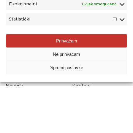
Funkcionalni
Uvijek omogućeno
Statistički
Agencija za odgoj i obrazovanje
Prihvaćam
Donje Svetice 38, 10000 Zagreb
Ne prihvaćam
MATIČNI BROJ:
1778129
OIB:
72193628411
Spremi postavke
Prenošenje sadržaja dopušteno je uz navođenje izvora.
Novosti
Kontakt
Stručni ispiti
Pristup informacijama
Propisi i dokumenti
Zaštita osobnih
podataka
Povjerljiva osoba za
unutarnje prijavljivanje
nepravilnosti
Etički povjerenik