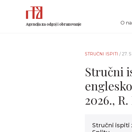
O n
Agencija za odgoj i obrazovanje
STRUČNI ISPITI
/ 27. 
Stručni i
engleskog
2026., R.
Stručni ispit