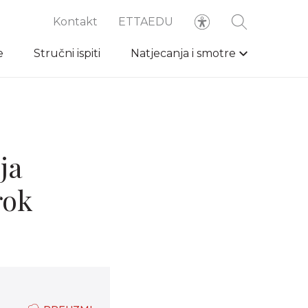
Kontakt
ETTAEDU
e
Stručni ispiti
Natjecanja i smotre
ja
rok