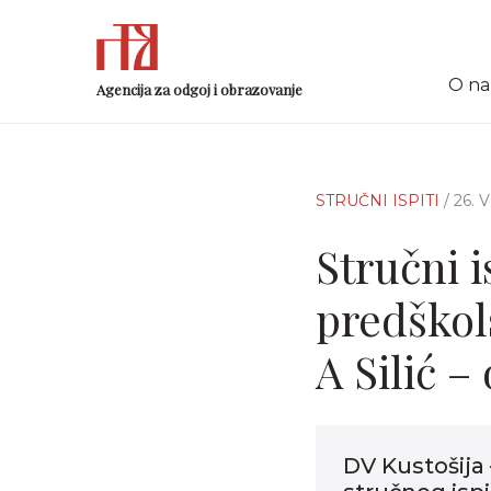
O n
Agencija za odgoj i obrazovanje
STRUČNI ISPITI
/ 26.
Stručni i
predškol
A Silić –
DV Kustošija 