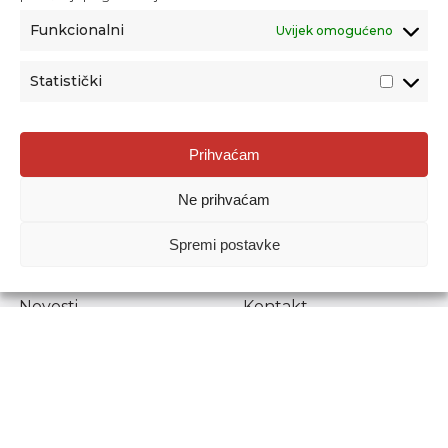
Funkcionalni
Uvijek omogućeno
Statistički
Agencija za odgoj i obrazovanje
Prihvaćam
Donje Svetice 38, 10000 Zagreb
Ne prihvaćam
MATIČNI BROJ:
1778129
OIB:
72193628411
Spremi postavke
Prenošenje sadržaja dopušteno je uz navođenje izvora.
Novosti
Kontakt
Stručni ispiti
Pristup informacijama
Propisi i dokumenti
Zaštita osobnih
podataka
Povjerljiva osoba za
unutarnje prijavljivanje
nepravilnosti