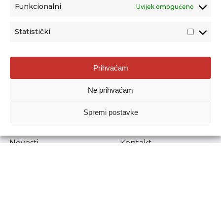
Funkcionalni
Uvijek omogućeno
Statistički
Agencija za odgoj i obrazovanje
Prihvaćam
Donje Svetice 38, 10000 Zagreb
Ne prihvaćam
MATIČNI BROJ:
1778129
OIB:
72193628411
Spremi postavke
Prenošenje sadržaja dopušteno je uz navođenje izvora.
Novosti
Kontakt
Stručni ispiti
Pristup informacijama
Propisi i dokumenti
Zaštita osobnih
podataka
Povjerljiva osoba za
unutarnje prijavljivanje
nepravilnosti
Etički povjerenik