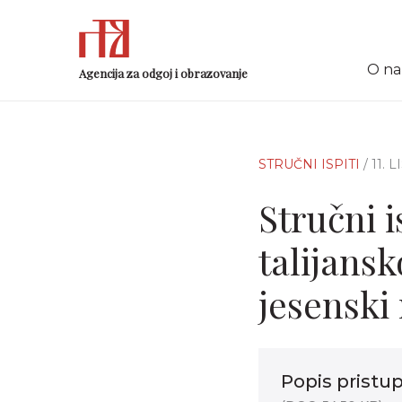
O n
Agencija za odgoj i obrazovanje
STRUČNI ISPITI
/ 11.
Stručni i
talijans
jesenski 
Popis pristu