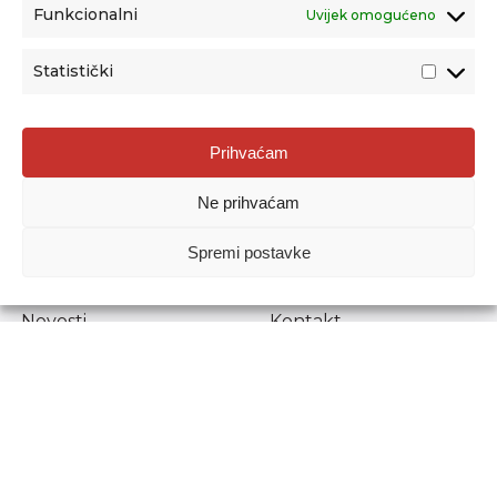
Funkcionalni
Uvijek omogućeno
Statistički
Agencija za odgoj i obrazovanje
Prihvaćam
Donje Svetice 38, 10000 Zagreb
Ne prihvaćam
MATIČNI BROJ:
1778129
OIB:
72193628411
Spremi postavke
Prenošenje sadržaja dopušteno je uz navođenje izvora.
Novosti
Kontakt
Stručni ispiti
Pristup informacijama
Propisi i dokumenti
Zaštita osobnih
podataka
Povjerljiva osoba za
unutarnje prijavljivanje
nepravilnosti
Etički povjerenik