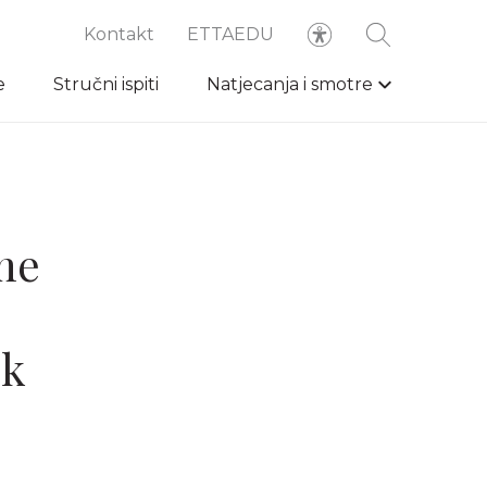
Kontakt
ETTAEDU
e
Stručni ispiti
Natjecanja i smotre
čne
ok