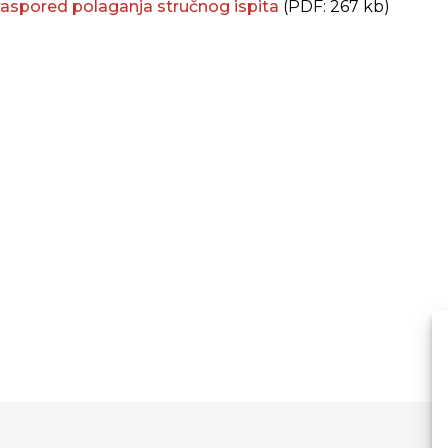
 raspored polaganja stručnog ispita
(PDF: 267 kb)