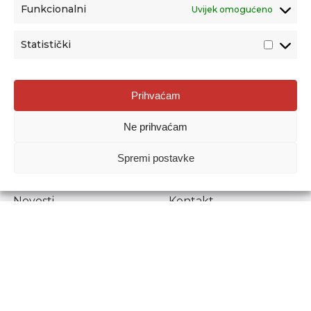
Funkcionalni
Uvijek omogućeno
Statistički
Agencija za odgoj i obrazovanje
Prihvaćam
Donje Svetice 38, 10000 Zagreb
Ne prihvaćam
MATIČNI BROJ:
1778129
OIB:
72193628411
Spremi postavke
Prenošenje sadržaja dopušteno je uz navođenje izvora.
Novosti
Kontakt
Stručni ispiti
Pristup informacijama
Propisi i dokumenti
Zaštita osobnih
podataka
Povjerljiva osoba za
unutarnje prijavljivanje
nepravilnosti
Etički povjerenik