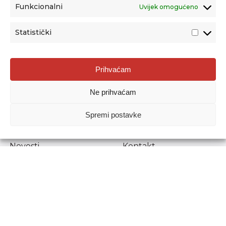
Funkcionalni
Uvijek omogućeno
Statistički
Agencija za odgoj i obrazovanje
Prihvaćam
Donje Svetice 38, 10000 Zagreb
Ne prihvaćam
MATIČNI BROJ:
1778129
OIB:
72193628411
Spremi postavke
Prenošenje sadržaja dopušteno je uz navođenje izvora.
Novosti
Kontakt
Stručni ispiti
Pristup informacijama
Propisi i dokumenti
Zaštita osobnih
podataka
Povjerljiva osoba za
unutarnje prijavljivanje
nepravilnosti
Etički povjerenik