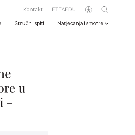
Kontakt
ETTAEDU
e
Stručni ispiti
Natjecanja i smotre
čne
ore u
i –