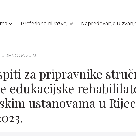
ama
Profesionalni razvoj
Napredovanje u zvanj
 STUDENOGA 2023.
spiti za pripravnike stru
e edukacijske rehabililat
skim ustanovama u Rijec
2023.