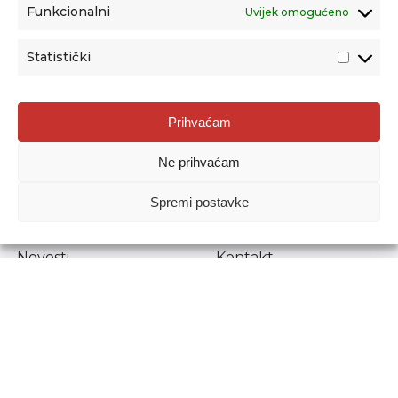
Funkcionalni
Uvijek omogućeno
Statistički
Agencija za odgoj i obrazovanje
Prihvaćam
Donje Svetice 38, 10000 Zagreb
Ne prihvaćam
MATIČNI BROJ:
1778129
OIB:
72193628411
Spremi postavke
Prenošenje sadržaja dopušteno je uz navođenje izvora.
Novosti
Kontakt
Stručni ispiti
Pristup informacijama
Propisi i dokumenti
Zaštita osobnih
podataka
Povjerljiva osoba za
unutarnje prijavljivanje
nepravilnosti
Etički povjerenik