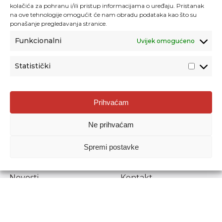
kolačića za pohranu i/ili pristup informacijama o uređaju. Pristanak
na ove tehnologije omogućit će nam obradu podataka kao što su
ponašanje pregledavanja stranice.
Funkcionalni
Uvijek omogućeno
Statistički
Agencija za odgoj i obrazovanje
Prihvaćam
Donje Svetice 38, 10000 Zagreb
Ne prihvaćam
MATIČNI BROJ:
1778129
OIB:
72193628411
Spremi postavke
Prenošenje sadržaja dopušteno je uz navođenje izvora.
Novosti
Kontakt
Stručni ispiti
Pristup informacijama
Propisi i dokumenti
Zaštita osobnih
podataka