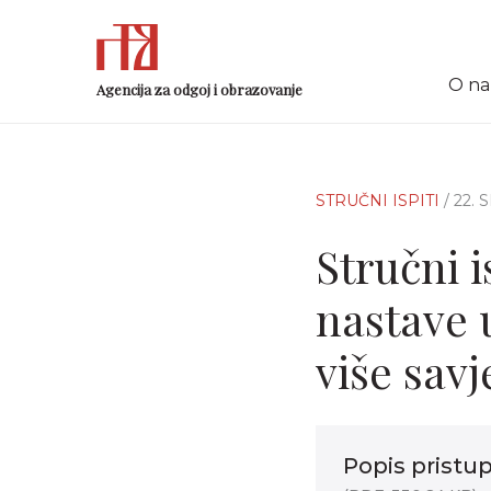
O n
Agencija za odgoj i obrazovanje
STRUČNI ISPITI
/ 22.
Stručni i
nastave 
više savj
Popis pristup