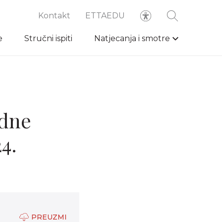
Kontakt
ETTAEDU
e
Stručni ispiti
Natjecanja i smotre
edne
4.
PREUZMI