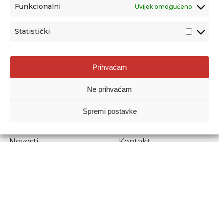
Funkcionalni
Uvijek omogućeno
Statistički
Agencija za odgoj i obrazovanje
Prihvaćam
Donje Svetice 38, 10000 Zagreb
Ne prihvaćam
MATIČNI BROJ:
1778129
OIB:
72193628411
Spremi postavke
Prenošenje sadržaja dopušteno je uz navođenje izvora.
Novosti
Kontakt
Stručni ispiti
Pristup informacijama
Propisi i dokumenti
Zaštita osobnih
podataka
Povjerljiva osoba za
unutarnje prijavljivanje
nepravilnosti
Etički povjerenik