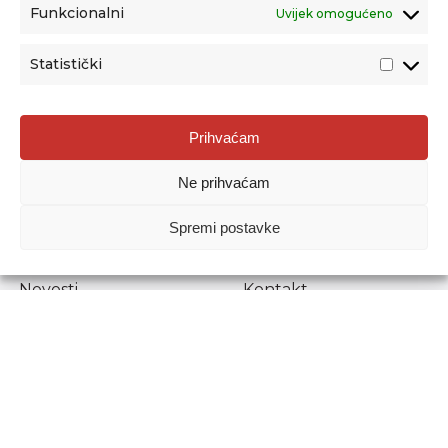
Funkcionalni
Uvijek omogućeno
Statistički
Agencija za odgoj i obrazovanje
Prihvaćam
Donje Svetice 38, 10000 Zagreb
Ne prihvaćam
MATIČNI BROJ:
1778129
OIB:
72193628411
Spremi postavke
Prenošenje sadržaja dopušteno je uz navođenje izvora.
Novosti
Kontakt
Stručni ispiti
Pristup informacijama
Propisi i dokumenti
Zaštita osobnih
podataka
Povjerljiva osoba za
unutarnje prijavljivanje
nepravilnosti
Etički povjerenik