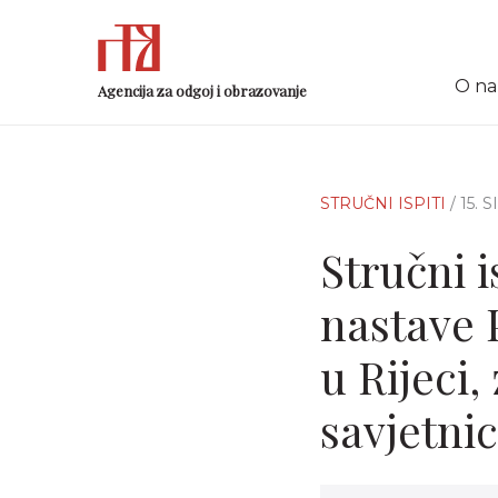
O n
Agencija za odgoj i obrazovanje
STRUČNI ISPITI
/ 15. 
Stručni i
nastave 
u Rijeci,
savjetnic