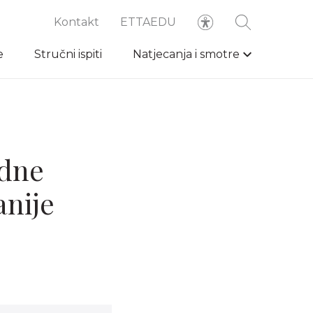
Kontakt
ETTAEDU
e
Stručni ispiti
Natjecanja i smotre
edne
nije