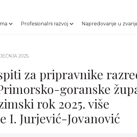
ama
Profesionalni razvoj
Napredovanje u zvanj
SIJEČNJA 2025.
spiti za pripravnike razr
Primorsko-goranske župa
 zimski rok 2025. više
e I. Jurjević-Jovanović