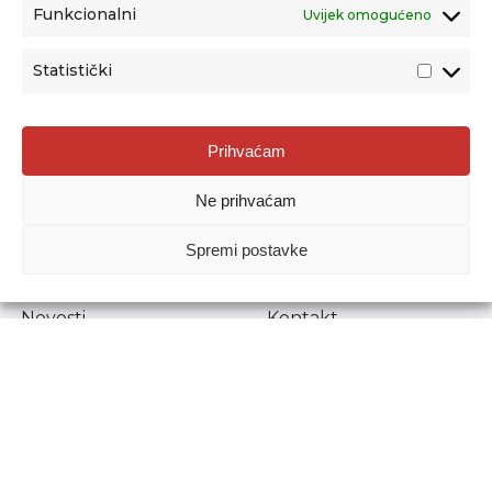
Funkcionalni
Uvijek omogućeno
Statistički
Agencija za odgoj i obrazovanje
Prihvaćam
Donje Svetice 38, 10000 Zagreb
Ne prihvaćam
MATIČNI BROJ:
1778129
OIB:
72193628411
Spremi postavke
Prenošenje sadržaja dopušteno je uz navođenje izvora.
Novosti
Kontakt
Stručni ispiti
Pristup informacijama
Propisi i dokumenti
Zaštita osobnih
podataka
Povjerljiva osoba za
unutarnje prijavljivanje
nepravilnosti
Etički povjerenik