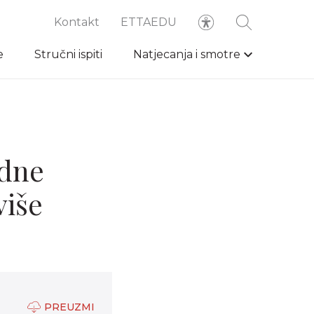
Kontakt
ETTAEDU
e
Stručni ispiti
Natjecanja i smotre
edne
više
PREUZMI