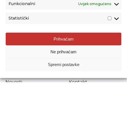
Funkcionalni
Uvijek omogućeno
Statistički
Agencija za odgoj i obrazovanje
Prihvaćam
Donje Svetice 38, 10000 Zagreb
Ne prihvaćam
MATIČNI BROJ:
1778129
OIB:
72193628411
Spremi postavke
Prenošenje sadržaja dopušteno je uz navođenje izvora.
Novosti
Kontakt
Stručni ispiti
Pristup informacijama
Propisi i dokumenti
Zaštita osobnih
podataka
Povjerljiva osoba za
unutarnje prijavljivanje
nepravilnosti
Etički povjerenik