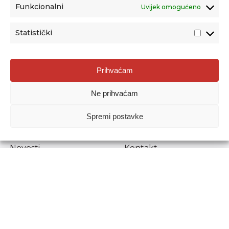
Funkcionalni
Uvijek omogućeno
Statistički
Agencija za odgoj i obrazovanje
Prihvaćam
Donje Svetice 38, 10000 Zagreb
Ne prihvaćam
MATIČNI BROJ:
1778129
OIB:
72193628411
Spremi postavke
Prenošenje sadržaja dopušteno je uz navođenje izvora.
Novosti
Kontakt
Stručni ispiti
Pristup informacijama
Propisi i dokumenti
Zaštita osobnih
podataka
Povjerljiva osoba za
unutarnje prijavljivanje
nepravilnosti
Etički povjerenik