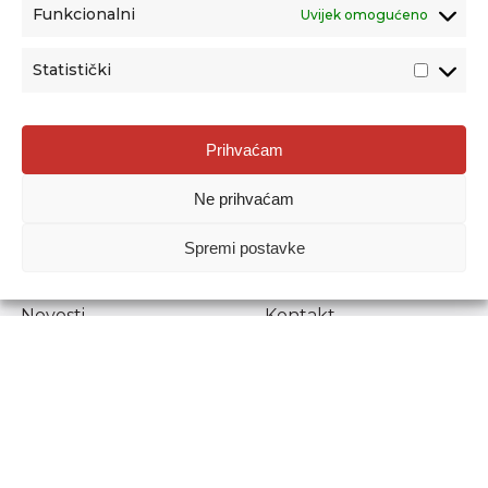
Funkcionalni
Uvijek omogućeno
Statistički
Agencija za odgoj i obrazovanje
Prihvaćam
Donje Svetice 38, 10000 Zagreb
Ne prihvaćam
MATIČNI BROJ:
1778129
OIB:
72193628411
Spremi postavke
Prenošenje sadržaja dopušteno je uz navođenje izvora.
Novosti
Kontakt
Stručni ispiti
Pristup informacijama
Propisi i dokumenti
Zaštita osobnih
podataka
Povjerljiva osoba za
unutarnje prijavljivanje
nepravilnosti
Etički povjerenik