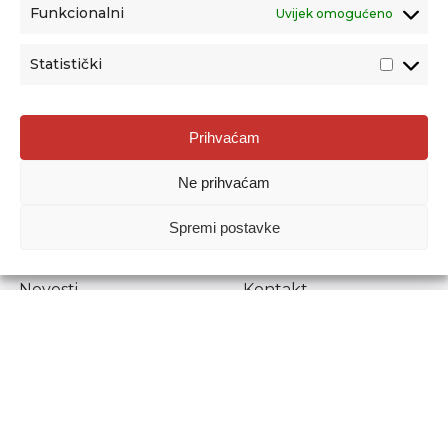
Funkcionalni
Uvijek omogućeno
Statistički
Agencija za odgoj i obrazovanje
Prihvaćam
Donje Svetice 38, 10000 Zagreb
Ne prihvaćam
MATIČNI BROJ:
1778129
OIB:
72193628411
Spremi postavke
Prenošenje sadržaja dopušteno je uz navođenje izvora.
Novosti
Kontakt
Stručni ispiti
Pristup informacijama
Propisi i dokumenti
Zaštita osobnih
podataka
Povjerljiva osoba za
unutarnje prijavljivanje
nepravilnosti
Etički povjerenik