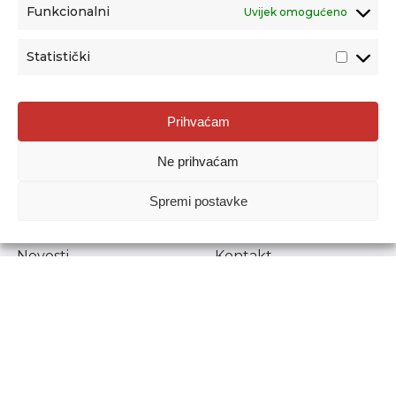
Funkcionalni
Uvijek omogućeno
Statistički
Agencija za odgoj i obrazovanje
Prihvaćam
Donje Svetice 38, 10000 Zagreb
Ne prihvaćam
MATIČNI BROJ:
1778129
OIB:
72193628411
Spremi postavke
Prenošenje sadržaja dopušteno je uz navođenje izvora.
Novosti
Kontakt
Stručni ispiti
Pristup informacijama
Propisi i dokumenti
Zaštita osobnih
podataka
Povjerljiva osoba za
unutarnje prijavljivanje
nepravilnosti
Etički povjerenik