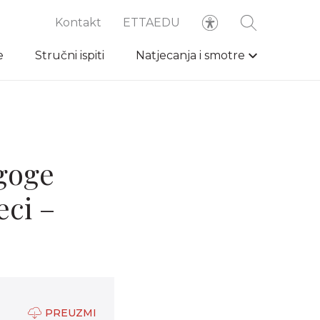
Kontakt
ETTAEDU
e
Stručni ispiti
Natjecanja i smotre
agoge
eci –
PREUZMI