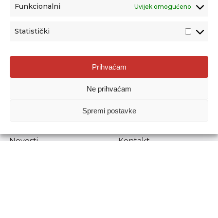
Funkcionalni
Uvijek omogućeno
Statistički
Agencija za odgoj i obrazovanje
Prihvaćam
Donje Svetice 38, 10000 Zagreb
Ne prihvaćam
MATIČNI BROJ:
1778129
OIB:
72193628411
Spremi postavke
Prenošenje sadržaja dopušteno je uz navođenje izvora.
Novosti
Kontakt
Stručni ispiti
Pristup informacijama
Propisi i dokumenti
Zaštita osobnih
podataka
Povjerljiva osoba za
unutarnje prijavljivanje
nepravilnosti
Etički povjerenik