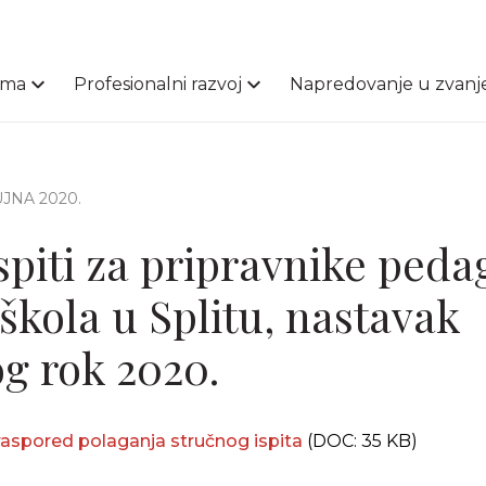
ama
Profesionalni razvoj
Napredovanje u zvanj
RUJNA 2020.
ispiti za pripravnike ped
škola u Splitu, nastavak
og rok 2020.
 raspored polaganja stručnog ispita
(DOC: 35 KB)