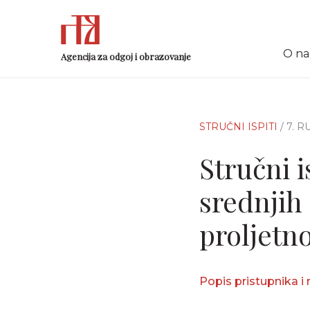
O n
Agencija za odgoj i obrazovanje
STRUČNI ISPITI
/ 7. 
Stručni 
srednjih 
proljetn
Popis pristupnika i