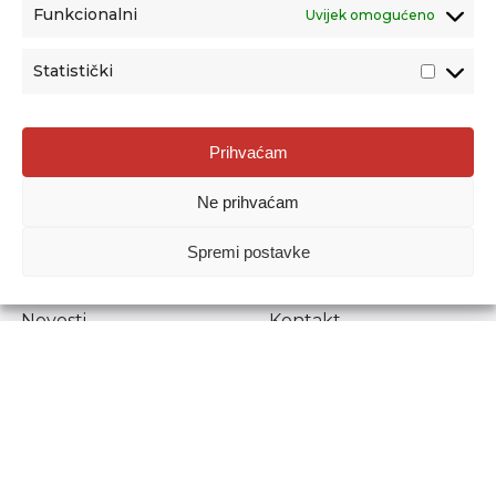
Funkcionalni
Uvijek omogućeno
Statistički
Agencija za odgoj i obrazovanje
Prihvaćam
Donje Svetice 38, 10000 Zagreb
Ne prihvaćam
MATIČNI BROJ:
1778129
OIB:
72193628411
Spremi postavke
Prenošenje sadržaja dopušteno je uz navođenje izvora.
Novosti
Kontakt
Stručni ispiti
Pristup informacijama
Propisi i dokumenti
Zaštita osobnih
podataka
Povjerljiva osoba za
unutarnje prijavljivanje
nepravilnosti
Etički povjerenik