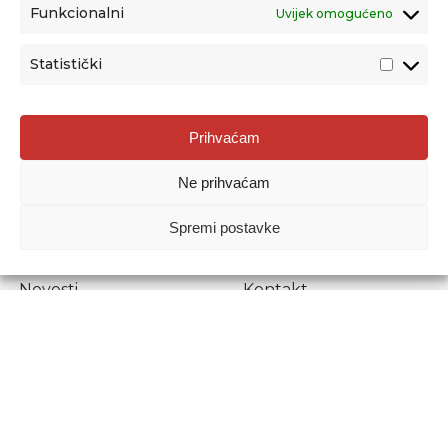
Funkcionalni
Uvijek omogućeno
Statistički
Agencija za odgoj i obrazovanje
Prihvaćam
Donje Svetice 38, 10000 Zagreb
Ne prihvaćam
MATIČNI BROJ:
1778129
OIB:
72193628411
Spremi postavke
Prenošenje sadržaja dopušteno je uz navođenje izvora.
Novosti
Kontakt
Stručni ispiti
Pristup informacijama
Propisi i dokumenti
Zaštita osobnih
podataka
Povjerljiva osoba za
unutarnje prijavljivanje
nepravilnosti
Etički povjerenik