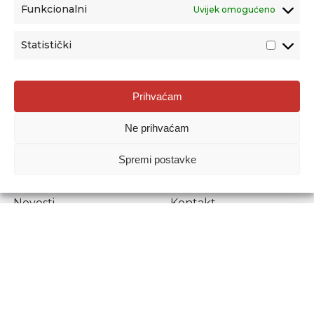
Funkcionalni
Uvijek omogućeno
Statistički
Agencija za odgoj i obrazovanje
Prihvaćam
Donje Svetice 38, 10000 Zagreb
Ne prihvaćam
MATIČNI BROJ:
1778129
OIB:
72193628411
Spremi postavke
Prenošenje sadržaja dopušteno je uz navođenje izvora.
Novosti
Kontakt
Stručni ispiti
Pristup informacijama
Propisi i dokumenti
Zaštita osobnih
podataka
Povjerljiva osoba za
unutarnje prijavljivanje
nepravilnosti
Etički povjerenik