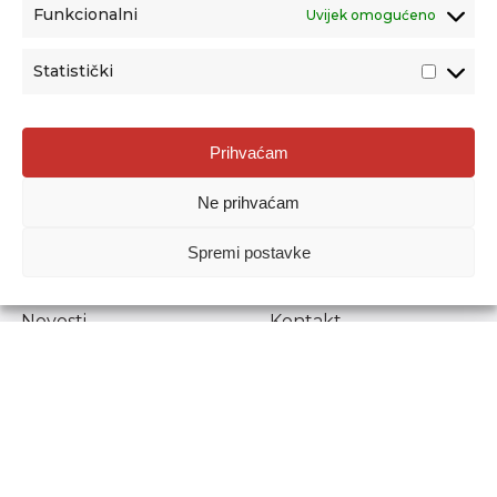
Funkcionalni
Uvijek omogućeno
Statistički
Agencija za odgoj i obrazovanje
Prihvaćam
Donje Svetice 38, 10000 Zagreb
Ne prihvaćam
MATIČNI BROJ:
1778129
OIB:
72193628411
Spremi postavke
Prenošenje sadržaja dopušteno je uz navođenje izvora.
Novosti
Kontakt
Stručni ispiti
Pristup informacijama
Propisi i dokumenti
Zaštita osobnih
podataka
Povjerljiva osoba za
unutarnje prijavljivanje
nepravilnosti
Etički povjerenik