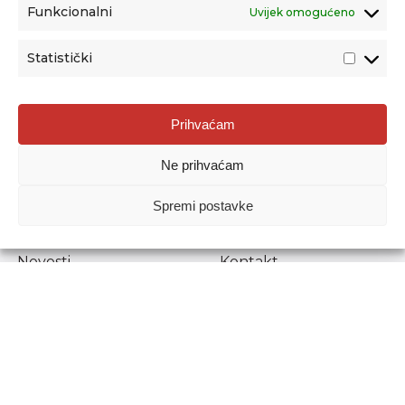
Funkcionalni
Uvijek omogućeno
Statistički
Agencija za odgoj i obrazovanje
Prihvaćam
Donje Svetice 38, 10000 Zagreb
Ne prihvaćam
MATIČNI BROJ:
1778129
OIB:
72193628411
Spremi postavke
Prenošenje sadržaja dopušteno je uz navođenje izvora.
Novosti
Kontakt
Stručni ispiti
Pristup informacijama
Propisi i dokumenti
Zaštita osobnih
podataka
Povjerljiva osoba za
unutarnje prijavljivanje
nepravilnosti
Etički povjerenik