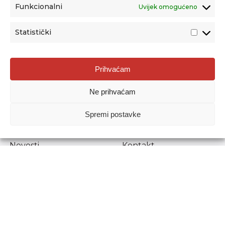
Funkcionalni
Uvijek omogućeno
Statistički
Agencija za odgoj i obrazovanje
Prihvaćam
Donje Svetice 38, 10000 Zagreb
Ne prihvaćam
MATIČNI BROJ:
1778129
OIB:
72193628411
Spremi postavke
Prenošenje sadržaja dopušteno je uz navođenje izvora.
Novosti
Kontakt
Stručni ispiti
Pristup informacijama
Propisi i dokumenti
Zaštita osobnih
podataka
Povjerljiva osoba za
unutarnje prijavljivanje
nepravilnosti
Etički povjerenik