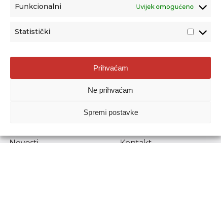
Funkcionalni
Uvijek omogućeno
Statistički
Agencija za odgoj i obrazovanje
Prihvaćam
Donje Svetice 38, 10000 Zagreb
Ne prihvaćam
MATIČNI BROJ:
1778129
OIB:
72193628411
Spremi postavke
Prenošenje sadržaja dopušteno je uz navođenje izvora.
Novosti
Kontakt
Stručni ispiti
Pristup informacijama
Propisi i dokumenti
Zaštita osobnih
podataka
Povjerljiva osoba za
unutarnje prijavljivanje
nepravilnosti
Etički povjerenik